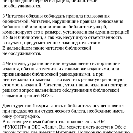
не прошедшие перерегистрацию, библиотекой
не обслуживаются.
3 Читатели обязаны соблюдать правила пользования
библиотекой. Читатели, нарушившие правила пользования
библиотекой или причинившие библиотеке ущерб,
компенсируют его в размере, установленном администрацией
ВУЗа и библиотеки, а так же, несут иную ответственность
в случаях, предусмотренных законодательством.
В дальнейшем такие читатели библиотекой
не обслуживаются.
4 Читатели, утратившие или неумышленно испортившие
издания, обязаны заменить их такими же изданиями, или
признанными библиотекой равноценными, а при
невозможности замены — возместить реальную рыночную
стоимость изданий. Читатели, утратившие издания повторно,
решают вопрос дальнейшего обслуживания библиотекой
с администрацией ВУЗа.
Для студентов
1 курса
запись в библиотеку осуществляется
при предъявлении студенческого билета, необходимо иметь
одну фотографию.
В настоящее время библиотека подключены к ЭБС
«РУКОНТ» и ЭБС «Лань». Вы можете иметь доступ к Эбс с
любой точки, где имеется Интернет. Подробную информацию