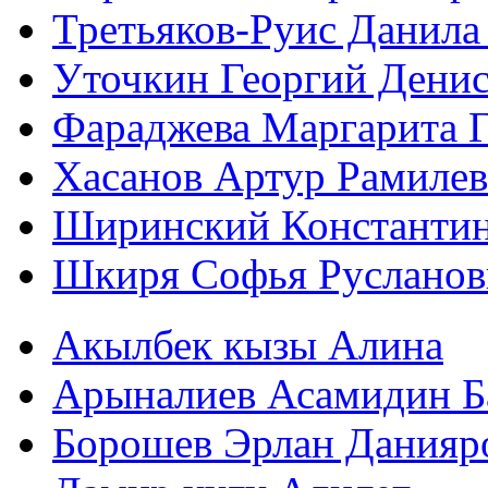
Третьяков-Руис Данила
Уточкин Георгий Дени
Фараджева Маргарита Г
Хасанов Артур Рамиле
Ширинский Константи
Шкиря Софья Русланов
Акылбек кызы Алина
Арыналиев Асамидин Б
Борошев Эрлан Данияр