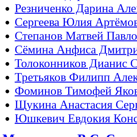
Резниченко Дарина Але
Сергеева Юлия Артёмо
Степанов Матвей Павл
Сёмина Анфиса Дмитри
Толоконников Дианис С
Третьяков Филипп Алек
Фоминов Тимофей Яко
Щукина Анастасия Сер
Юшкевич Евдокия Конс