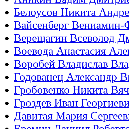
Белоусов Никита Андр
Вайсенберг Вениамин-
Верещагин Всеволод Д
Воевода Анастасия Але
Воробей Владислав Вл
Годованец Александр В
Гробовенко Никита Вяч
Гроздев Иван Георгиев
Давитая Мария Сергеев
Еремин Даниил Роберт