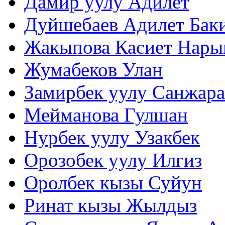
Дамир уулу Адилет
Дуйшебаев Адилет Бак
Жакыпова Касиет Нары
Жумабеков Улан
Замирбек уулу Санжар
Мейманова Гулшан
Нурбек уулу Узакбек
Орозобек уулу Илгиз
Оролбек кызы Суйун
Ринат кызы Жылдыз