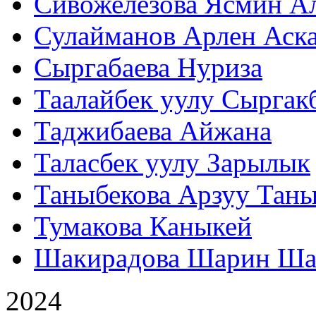
Сивожелезова Ясмин А
Сулайманов Арлен Аск
Сыргабаева Нуриза
Таалайбек уулу Сыргак
Таджибаева Айжана
Таласбек уулу Зарылык
Таныбекова Арзуу Таны
Тумакова Каныкей
Шакирадова Шарин Ша
2024