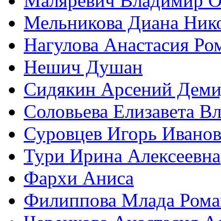
Маляревич Владимир О
Мельникова Диана Ник
Нагулова Анастасия Ро
Нешич Душан
Сидякин Арсений Деми
Соловьева Елизавета В
Суровцев Игорь Ивано
Тури Ирина Алексеевна
Фархи Аниса
Филиппова Млада Рома