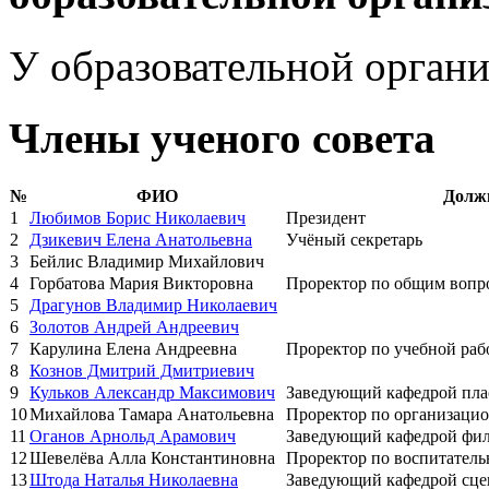
У образовательной органи
Члены ученого совета
№
ФИО
Долж
1
Любимов Борис Николаевич
Президент
2
Дзикевич Елена Анатольевна
Учёный секретарь
3
Бейлис Владимир Михайлович
4
Горбатова Мария Викторовна
Проректор по общим вопр
5
Драгунов Владимир Николаевич
6
Золотов Андрей Андреевич
7
Карулина Елена Андреевна
Проректор по учебной раб
8
Кознов Дмитрий Дмитриевич
9
Кульков Александр Максимович
Заведующий кафедрой пла
10
Михайлова Тамара Анатольевна
Проректор по организацио
11
Оганов Арнольд Арамович
Заведующий кафедрой фил
12
Шевелёва Алла Константиновна
Проректор по воспитатель
13
Штода Наталья Николаевна
Заведующий кафедрой сце