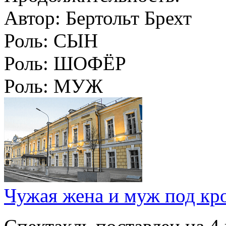
Автор:
Бертольт Брехт
Роль:
СЫН
Роль:
ШОФЁР
Роль:
МУЖ
Чужая жена и муж под кр