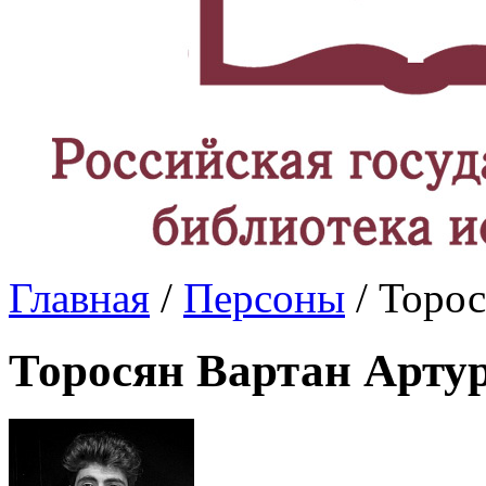
Главная
/
Персоны
/ Торо
Торосян Вартан Арту