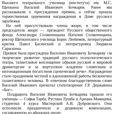
Высшего театрального училища (института) им. М.С.
Щепкина Василий Иванович Бочкарев. Ранее мы
рассказывали о присуждении премии, а сейчас прошла
торжественная церемония награждения в Доме русского
зарубежья.
На ней присутствовали члены жюри, в том числе
председатель жюри — президент Русского общественного
фонда Александра Солженицына Наталия Солженицына,
ректор Щепкинского училища Борис Любимов, литературный
критик Павел Басинский и литературовед Людмила
Сараскина.
Премия была присуждена Василию Ивановичу Бочкареву «за
творческое развитие традиций русского психологического
театра, талантливое воплощение образов русской и мировой
драматургии и за виртуозное владение словесным и
интонационным богатством сценической речи». Награждение
стало праздником честной и вдохновенной работы бесконечно
талантливого человека. В ответном благодарственном слове
Василий Иванович прочитал стихотворение Г.Р. Державина
«Бог».
Поздравить Василия Ивановича Бочкарева пришли его
ученицы — Софья Тарба, Рустана Лушба и Ариана Мамацева,
студентки 4 курса Мастерской А.В. Дубровского. Они
исполнили праздничную и душевную композицию,
составленную из абхазских песен.