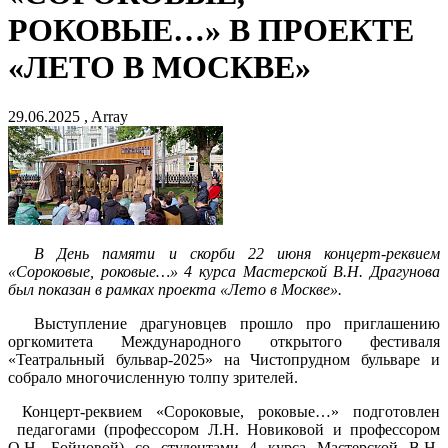
РОКОВЫЕ…» В ПРОЕКТЕ
«ЛЕТО В МОСКВЕ»
29.06.2025 , Array
В День памяти и скорби 22 июня концерт-реквием
«Сороковые, роковые…» 4 курса Мастерской В.Н. Драгунова
был показан в рамках проекта «Лето в Москве».
Выступление драгуновцев прошло про приглашению
оргкомитета Международного открытого фестиваля
«Театральный бульвар-2025» на Чистопрудном бульваре и
собрало многочисленную толпу зрителей.
Концерт-реквием «Сороковые, роковые…» подготовлен
педагогами (профессором Л.Н. Новиковой и профессором
О.Н. Бойцовой) со студентами 4 курса Мастерской В.Н.