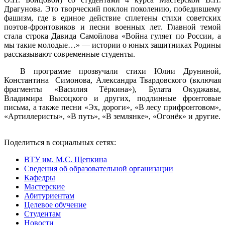
Драгунова. Это творческий поклон поколению, победившему
фашизм, где в единое действие сплетены стихи советских
поэтов-фронтовиков и песни военных лет. Главной темой
стала строка Давида Самойлова «Война гуляет по России, а
мы такие молодые…» — истории о юных защитниках Родины
рассказывают современные студенты.
В программе прозвучали стихи Юлии Друниной,
Константина Симонова, Александра Твардовского (включая
фрагменты «Василия Тёркина»), Булата Окуджавы,
Владимира Высоцкого и других, подлинные фронтовые
письма, а также песни «Эх, дороги», «В лесу прифронтовом»,
«Артиллеристы», «В путь», «В землянке», «Огонёк» и другие.
Поделиться в социальных сетях:
ВТУ им. М.С. Щепкина
Сведения об образовательной организации
Кафедры
Мастерские
Абитуриентам
Целевое обучение
Студентам
Новости