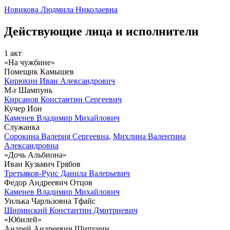
Новикова Людмила Николаевна
Действующие лица и исполнители
1 акт
«На чужбине»
Помещик Камышев
Кирюхин Иван Александрович
M-r Шампунь
Кирсанов Константин Сергеевич
Кучер Ион
Каменев Владимир Михайлович
Служанка
Сорокина Валерия Сергеевна
,
Михлина Валентина
Александровна
«Дочь Альбиона»
Иван Кузьмич Грябов
Третьяков-Руис Данила Валерьевич
Федор Андреевич Отцов
Каменев Владимир Михайлович
Уилька Чарльзовна Тфайс
Ширинский Константин Дмитриевич
«Юбилей»
Андрей Андреевич Шипучин