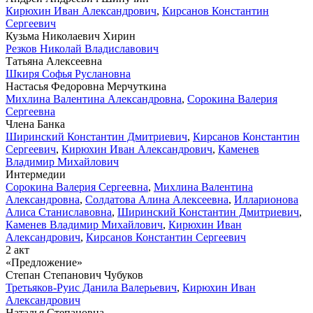
Кирюхин Иван Александрович
,
Кирсанов Константин
Сергеевич
Кузьма Николаевич Хирин
Резков Николай Владиславович
Татьяна Алексеевна
Шкиря Софья Руслановна
Настасья Федоровна Мерчуткина
Михлина Валентина Александровна
,
Сорокина Валерия
Сергеевна
Члена Банка
Ширинский Константин Дмитриевич
,
Кирсанов Константин
Сергеевич
,
Кирюхин Иван Александрович
,
Каменев
Владимир Михайлович
Интермедии
Сорокина Валерия Сергеевна
,
Михлина Валентина
Александровна
,
Солдатова Алина Алексеевна
,
Илларионова
Алиса Станиславовна
,
Ширинский Константин Дмитриевич
,
Каменев Владимир Михайлович
,
Кирюхин Иван
Александрович
,
Кирсанов Константин Сергеевич
2 акт
«Предложение»
Степан Степанович Чубуков
Третьяков-Руис Данила Валерьевич
,
Кирюхин Иван
Александрович
Наталья Степановна