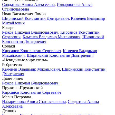
Солдатова Алина Алексеевна
,
Илларионова Алиса
Станиславовна
Иван Васильевич Ломов
Ширинский Константин Дмитриевич
,
Каменев Владимир
Михайлович
Косари
Резков Николай Владиславович
,
Кирсанов Константин
Сергеевич
,
Каменев Владимир Михайлович
,
Ширинский
Константин Дмитриевич
Собаки
Кирсанов Константин Сергеевич
,
Каменев Владимир
Михайлович
,
Ширинский Константин Дмитриевич
«Невидимые миру слезы»
Ребротесов
Каменев Владимир Михайлович
,
Ширинский Константин
Дмитриевич
Двоеточиев
Резков Николай Владиславович
Пружина-Пружинский
Кирсанов Константин Сергеевич
Марья Петровна
Илларионова Алиса Станиславовна
,
Солдатова Алина
Алексеевна
Денщик