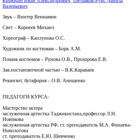
Кирюхин Иван Александрович
,
Третьяков-Руис Данила
Валерьевич
Звук – Винтер Вениамин
Свет – Корнеев Михаил
Хореограф – Каплунова О.С.
Художник по костюмам – Борк А.М.
Пошив костюмов – Рунова О.В., Прохорова Е.В.
Зав.постановочной частью – В.К.Караваев
Реквизит, бутафория – О.В. Анищенко
ПЕДАГОГИ КУРСА:
Мастерство актера
заслуженная артистка Таджикистана,профессор Л.Н.
Новикова
заслуженная артистка РФ, ст. преподаватель М.А. Финаева-
Николотова
ст. преподаватель Е.Ю. Шевченко