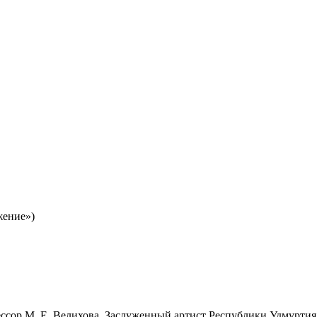
жение»)
ессор М. Е. Велихова, Заслуженный артист Республики Удмуртия,