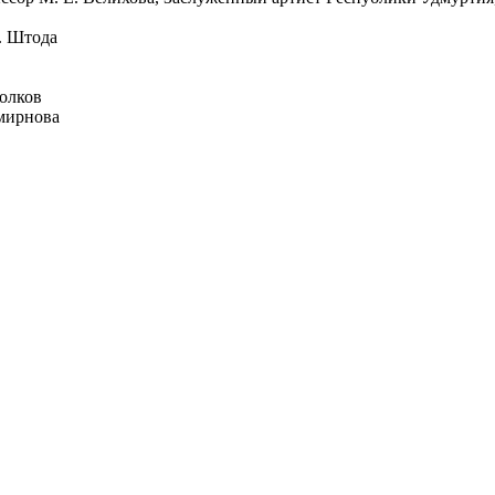
. Штода
Волков
Смирнова