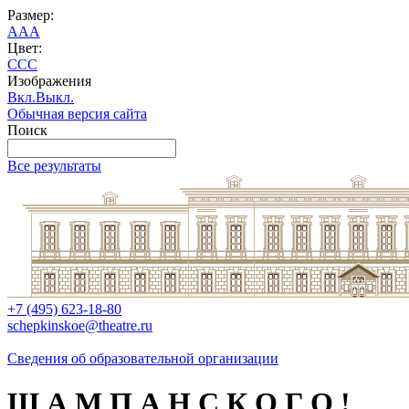
Размер:
A
A
A
Цвет:
C
C
C
Изображения
Вкл.
Выкл.
Обычная версия сайта
Поиск
Все результаты
+7 (495) 623-18-80
schepkinskoe@theatre.ru
Сведения об образовательной организации
Ш А М П А Н С К О Г О !