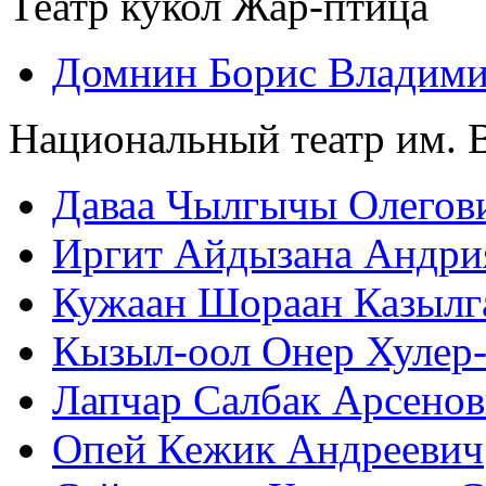
Театр кукол Жар-птица
Домнин Борис Владим
Национальный театр им. 
Даваа Чылгычы Олегов
Иргит Айдызана Андри
Кужаан Шораан Казылг
Кызыл-оол Онер Хулер
Лапчар Салбак Арсенов
Опей Кежик Андреевич