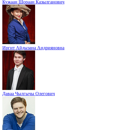
Кужаан Шораан Казылганович
Иргит Айдызана Андрияновна
Даваа Чылгычы Олегович