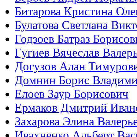
Битарова Кристина Оле
Булатова Светлана Вик
Годзоев Батраз Борисов
Гугиев Вячеслав Валер
Догузов Алан Тимуров
Домнин Борис Владим
Елоев Заур Борисович
Ермаков Дмитрий Иван
Захарова Элина Валерь
Ивахненко Альберт Вас