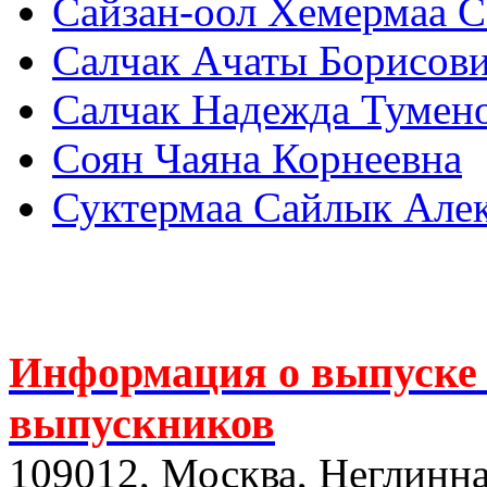
Сайзан-оол Хемермаа С
Салчак Ачаты Борисов
Салчак Надежда Тумен
Соян Чаяна Корнеевна
Суктермаа Сайлык Але
Информация о выпуске 
выпускников
109012, Москва, Неглинная,