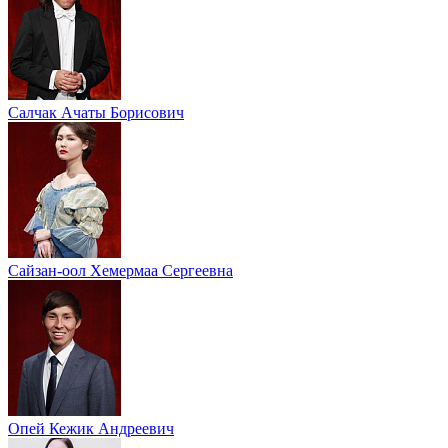
Салчак Ачаты Борисович
Сайзан-оол Хемермаа Сергеевна
Опей Кежик Андреевич