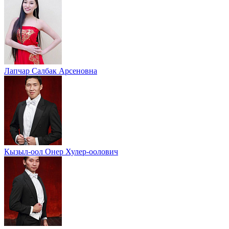
Лапчар Салбак Арсеновна
Кызыл-оол Онер Хулер-оолович