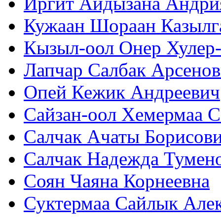
Иргит Айдызана Андри
Кужаан Шораан Казылг
Кызыл-оол Онер Хулер
Лапчар Салбак Арсенов
Опей Кежик Андреевич
Сайзан-оол Хемермаа С
Салчак Ачаты Борисов
Салчак Надежда Тумен
Соян Чаяна Корнеевна
Суктермаа Сайлык Але