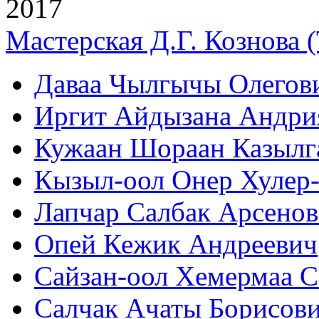
2017
Мастерская Д.Г. Кознова 
Даваа Чылгычы Олегов
Иргит Айдызана Андри
Кужаан Шораан Казылг
Кызыл-оол Онер Хулер
Лапчар Салбак Арсенов
Опей Кежик Андреевич
Сайзан-оол Хемермаа С
Салчак Ачаты Борисов