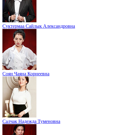
Суктермаа Сайлык Александровна
Соян Чаяна Корнеевна
Салчак Надежда Туменовна