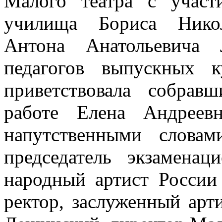
Малого театра с участ
училища Бориса Никол
Антона Анатольевича 
педагогов выпускных 
приветствовала собрав
работе Елена Андреев
напутственными слова
председатель экзаменац
народный артист Росси
ректор, заслуженный арт