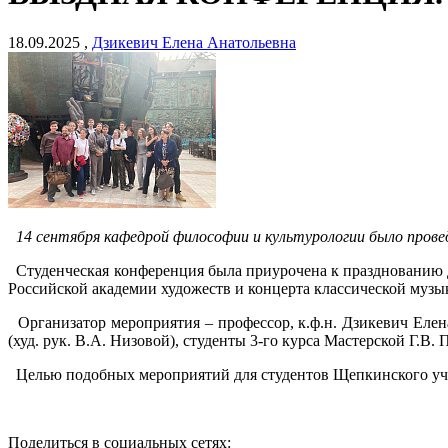
18.09.2025 ,
Дзикевич Елена Анатольевна
14 сентября кафедрой философии и культурологии было проведе
Студенческая конференция была приурочена к празднованию Д
Российской академии художеств и концерта классической музык
Организатор мероприятия – профессор, к.ф.н. Дзикевич Елен
(худ. рук. В.А. Низовой), студенты 3-го курса Мастерской Г.В.
Целью подобных мероприятий для студентов Щепкинского учил
Поделиться в социальных сетях: