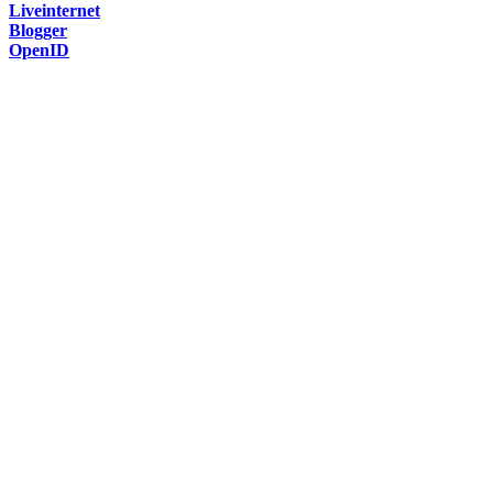
Liveinternet
Blogger
OpenID