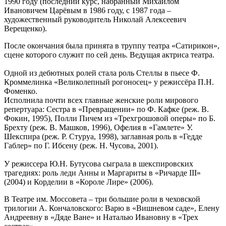
1990 году (последний курс, набранный Михаилом
Ивановичем Царёвым в 1986 году, с 1987 года –
художественный руководитель Николай Алексеевич
Верещенко).
После окончания была принята в труппу театра «Сатирикон»,
сцене которого служит по сей день. Ведущая актриса театра.
Одной из дебютных ролей стала роль Стеллы в пьесе Ф.
Кроммелинка «Великолепный рогоносец» у режиссёра П.Н.
Фоменко.
Исполнила почти всех главные женские роли мирового
репертуара: Сестра в «Превращении» по Ф. Кафке (реж. В.
Фокин, 1995), Полли Пичем из «Трехгрошовой оперы» по Б.
Брехту (реж. В. Машков, 1996), Офелия в «Гамлете» У.
Шекспира (реж. Р. Стуруа, 1998), заглавная роль в «Гедде
Габлер» по Г. Ибсену (реж. Н. Чусова, 2001).
У режиссера Ю.Н. Бутусова сыграла в шекспировских
трагедиях: роль леди Анны и Маргариты в «Ричарде III»
(2004) и Корделии в «Короле Лире» (2006).
В Театре им. Моссовета – три большие роли в чеховской
трилогии А. Кончаловского: Варю в «Вишневом саде», Елену
Андреевну в «Дяде Ване» и Наталью Ивановну в «Трех