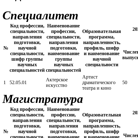
Специалитет
Код профессии,
Наименование
20
специальности,
профессии,
Образовательная
направления
специальности,
программа,
подготовки,
направления
направленность,
№
научной
подготовки,
профиль, шифр
Числе
специальности,
наименование
и наименование
выпус
шифр группы
группы
научной
научных
научных
специальности
специальностей
специальностей
Артист
Актерское
1
52.05.01
драматического
50
искусство
театра и кино
Магистратура
Код профессии,
Наименование
20
специальности,
профессии,
Образовательная
направления
специальности,
программа,
подготовки,
направления
направленность,
№
научной
подготовки,
профиль, шифр
Числе
специальности,
наименование
и наименование