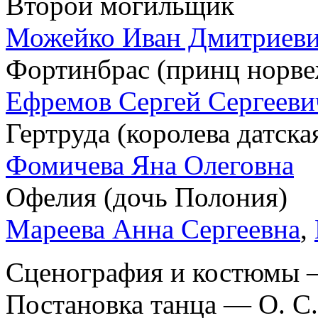
Второй могильщик
Можейко Иван Дмитриев
Фортинбрас (принц норве
Ефремов Сергей Сергееви
Гертруда (королева датска
Фомичева Яна Олеговна
Офелия (дочь Полония)
Мареева Анна Сергеевна
,
Сценография и костюмы 
Постановка танца — О. С