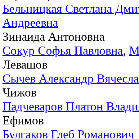
Бельницкая Светлана Дми
Андреевна
Зинаида Антоновна
Сокур Софья Павловна
,
М
Левашов
Сычев Александр Вячесл
Чижов
Падчеваров Платон Влад
Ефимов
Булгаков Глеб Романович