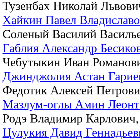
Тузенбах Николай Львович
Хайкин Павел Владислав
Соленый Василий Василье
Габлия Александр Бесико
Чебутыкин Иван Романови
Джинджолия Астан Гарие
Федотик Алексей Петрови
Мазлум-оглы Амин Леонт
Родэ Владимир Карлович,
Цулукия Давид Геннадьев