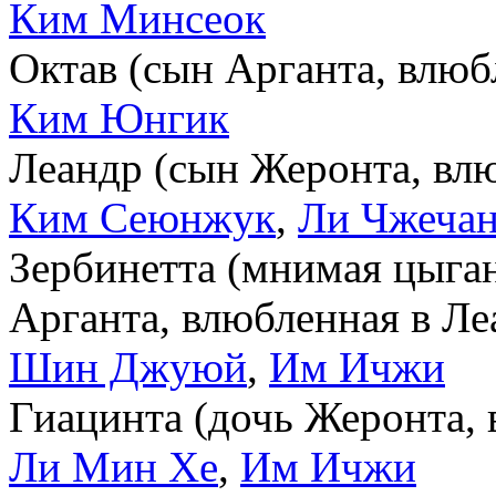
Ким Минсеок
Октав (сын Арганта, влюб
Ким Юнгик
Леандр (сын Жеронта, вл
Ким Сеюнжук
,
Ли Чжеча
Зербинетта (мнимая цыган
Арганта, влюбленная в Ле
Шин Джуюй
,
Им Ичжи
Гиацинта (дочь Жеронта, 
Ли Мин Хе
,
Им Ичжи