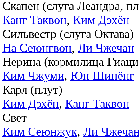
Скапен (слуга Леандра, пл
Канг Таквон
,
Ким Дэхён
Сильвестр (слуга Октава)
На Сеюнгвон
,
Ли Чжечан
Нерина (кормилица Гиаци
Ким Чжуми
,
Юн Шинёнг
Карл (плут)
Ким Дэхён
,
Канг Таквон
Свет
Ким Сеюнжук
,
Ли Чжеча