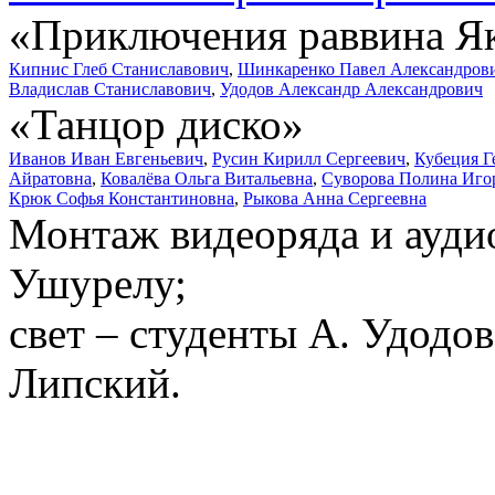
«Приключения раввина Я
Кипнис Глеб Станиславович
,
Шинкаренко Павел Александров
Владислав Станиславович
,
Удодов Александр Александрович
«Танцор диско»
Иванов Иван Евгеньевич
,
Русин Кирилл Сергеевич
,
Кубеция Г
Айратовна
,
Ковалёва Ольга Витальевна
,
Суворова Полина Иго
Крюк Софья Константиновна
,
Рыкова Анна Сергеевна
Монтаж видеоряда и ауди
Ушурелу;
свет – студенты А. Удодов,
Липский.