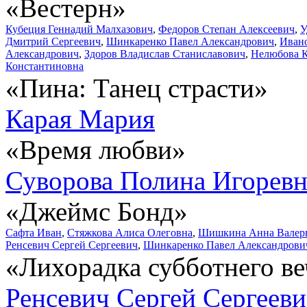
«Вестерн»
Кубеция Геннадий Малхазович
,
Федоров Степан Алексеевич
,
У
Дмитрий Сергеевич
,
Шинкаренко Павел Александрович
,
Ивано
Александрович
,
Здоров Владислав Станиславович
,
Нелюбова 
Константиновна
«Пина: Танец страсти»
Карая Мария
«Время любви»
Суворова Полина Игоревн
«Джеймс Бонд»
Сафта Иван
,
Стяжкова Алиса Олеговна
,
Шишкина Анна Валер
Ренсевич Сергей Сергеевич
,
Шинкаренко Павел Александрови
«Лихорадка субботнего ве
Ренсевич Сергей Сергеев