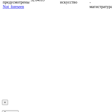
предусмотрены
искусство
-
Not_foreseen
магистратур
×