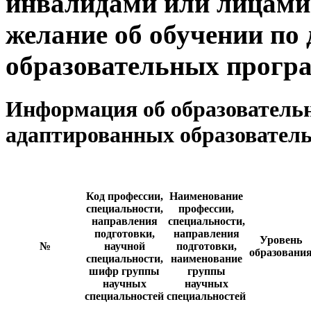
инвалидами или лицами
желание об обучении по
образовательных прогр
Информация об образовательн
адаптированных образовател
Код профессии,
Наименование
специальности,
профессии,
направления
специальности,
подготовки,
направления
Уровень
№
научной
подготовки,
образовани
специальности,
наименование
шифр группы
группы
научных
научных
специальностей
специальностей